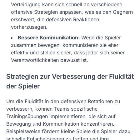
Verteidigung kann sich schnell an verschiedene
offensive Strategien anpassen, was es den Gegnern
erschwert, die defensiven Reaktionen
vorherzusagen.
Bessere Kommunikation:
Wenn die Spieler
zusammen bewegen, kommunizieren sie eher
effektiv und stellen sicher, dass jeder sich seiner
Verantwortlichkeiten bewusst ist.
Strategien zur Verbesserung der Fluidität
der Spieler
Um die Fluidität in den defensiven Rotationen zu
verbessern, können Teams spezifische
Trainingsübungen implementieren, die sich auf
Bewegung und Kommunikation konzentrieren.
Beispielsweise fördern kleine Spiele die Spieler dazu,
schnelle Entscheidungen zu treffen und ihre