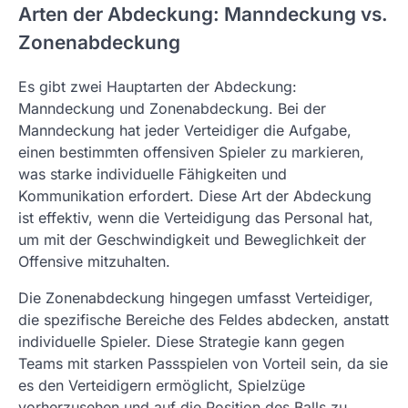
Arten der Abdeckung: Manndeckung vs.
Zonenabdeckung
Es gibt zwei Hauptarten der Abdeckung:
Manndeckung und Zonenabdeckung. Bei der
Manndeckung hat jeder Verteidiger die Aufgabe,
einen bestimmten offensiven Spieler zu markieren,
was starke individuelle Fähigkeiten und
Kommunikation erfordert. Diese Art der Abdeckung
ist effektiv, wenn die Verteidigung das Personal hat,
um mit der Geschwindigkeit und Beweglichkeit der
Offensive mitzuhalten.
Die Zonenabdeckung hingegen umfasst Verteidiger,
die spezifische Bereiche des Feldes abdecken, anstatt
individuelle Spieler. Diese Strategie kann gegen
Teams mit starken Passspielen von Vorteil sein, da sie
es den Verteidigern ermöglicht, Spielzüge
vorherzusehen und auf die Position des Balls zu