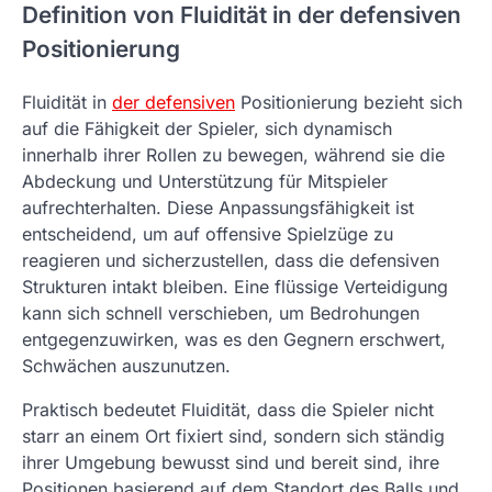
Definition von Fluidität in der defensiven
Positionierung
Fluidität in
der defensiven
Positionierung bezieht sich
auf die Fähigkeit der Spieler, sich dynamisch
innerhalb ihrer Rollen zu bewegen, während sie die
Abdeckung und Unterstützung für Mitspieler
aufrechterhalten. Diese Anpassungsfähigkeit ist
entscheidend, um auf offensive Spielzüge zu
reagieren und sicherzustellen, dass die defensiven
Strukturen intakt bleiben. Eine flüssige Verteidigung
kann sich schnell verschieben, um Bedrohungen
entgegenzuwirken, was es den Gegnern erschwert,
Schwächen auszunutzen.
Praktisch bedeutet Fluidität, dass die Spieler nicht
starr an einem Ort fixiert sind, sondern sich ständig
ihrer Umgebung bewusst sind und bereit sind, ihre
Positionen basierend auf dem Standort des Balls und