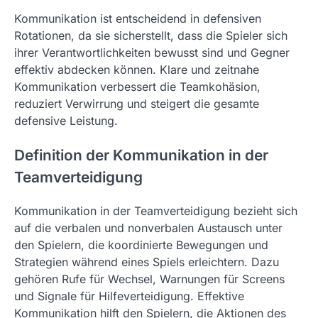
Kommunikation ist entscheidend in defensiven
Rotationen, da sie sicherstellt, dass die Spieler sich
ihrer Verantwortlichkeiten bewusst sind und Gegner
effektiv abdecken können. Klare und zeitnahe
Kommunikation verbessert die Teamkohäsion,
reduziert Verwirrung und steigert die gesamte
defensive Leistung.
Definition der Kommunikation in der
Teamverteidigung
Kommunikation in der Teamverteidigung bezieht sich
auf die verbalen und nonverbalen Austausch unter
den Spielern, die koordinierte Bewegungen und
Strategien während eines Spiels erleichtern. Dazu
gehören Rufe für Wechsel, Warnungen für Screens
und Signale für Hilfeverteidigung. Effektive
Kommunikation hilft den Spielern, die Aktionen des