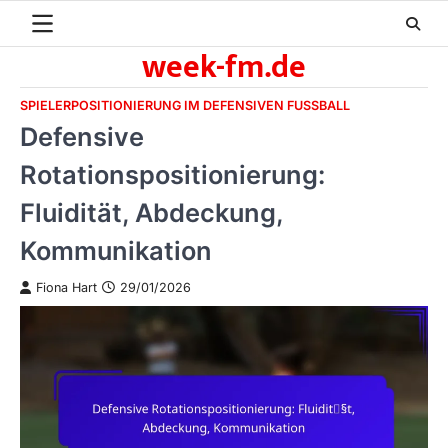
Skip
to
week-fm.de
content
SPIELERPOSITIONIERUNG IM DEFENSIVEN FUSSBALL
Defensive
Rotationspositionierung:
Fluidität, Abdeckung,
Kommunikation
Fiona Hart
29/01/2026