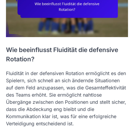
Wie beeinflusst Fluidität die defensive
Rotation?
Fluidität in der defensiven Rotation ermöglicht es den
Spielern, sich schnell an sich ändernde Situationen
auf dem Feld anzupassen, was die Gesamteffektivität
des Teams erhöht. Sie ermöglicht nahtlose
Übergänge zwischen den Positionen und stellt sicher,
dass die Abdeckung eng bleibt und die
Kommunikation klar ist, was für eine erfolgreiche
Verteidigung entscheidend ist.