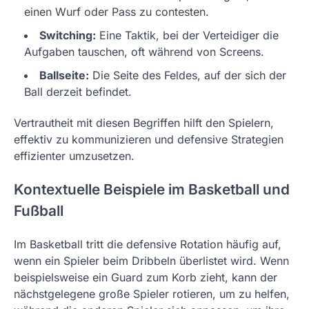
einen Wurf oder Pass zu contesten.
Switching:
Eine Taktik, bei der Verteidiger die
Aufgaben tauschen, oft während von Screens.
Ballseite:
Die Seite des Feldes, auf der sich der
Ball derzeit befindet.
Vertrautheit mit diesen Begriffen hilft den Spielern,
effektiv zu kommunizieren und defensive Strategien
effizienter umzusetzen.
Kontextuelle Beispiele im Basketball und
Fußball
Im Basketball tritt die defensive Rotation häufig auf,
wenn ein Spieler beim Dribbeln überlistet wird. Wenn
beispielsweise ein Guard zum Korb zieht, kann der
nächstgelegene große Spieler rotieren, um zu helfen,