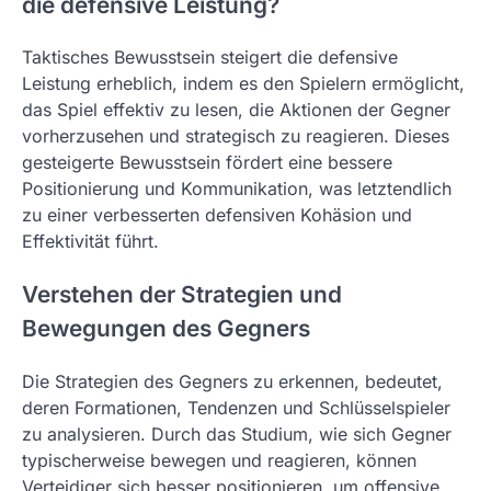
die defensive Leistung?
Taktisches Bewusstsein steigert die defensive
Leistung erheblich, indem es den Spielern ermöglicht,
das Spiel effektiv zu lesen, die Aktionen der Gegner
vorherzusehen und strategisch zu reagieren. Dieses
gesteigerte Bewusstsein fördert eine bessere
Positionierung und Kommunikation, was letztendlich
zu einer verbesserten defensiven Kohäsion und
Effektivität führt.
Verstehen der Strategien und
Bewegungen des Gegners
Die Strategien des Gegners zu erkennen, bedeutet,
deren Formationen, Tendenzen und Schlüsselspieler
zu analysieren. Durch das Studium, wie sich Gegner
typischerweise bewegen und reagieren, können
Verteidiger sich besser positionieren, um offensive