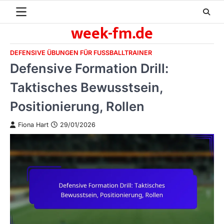
Skip
to
week-fm.de
content
DEFENSIVE ÜBUNGEN FÜR FUSSBALLTRAINER
Defensive Formation Drill:
Taktisches Bewusstsein,
Positionierung, Rollen
Fiona Hart
29/01/2026