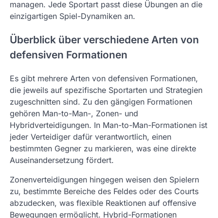
managen. Jede Sportart passt diese Übungen an die
einzigartigen Spiel-Dynamiken an.
Überblick über verschiedene Arten von
defensiven Formationen
Es gibt mehrere Arten von defensiven Formationen,
die jeweils auf spezifische Sportarten und Strategien
zugeschnitten sind. Zu den gängigen Formationen
gehören Man-to-Man-, Zonen- und
Hybridverteidigungen. In Man-to-Man-Formationen ist
jeder Verteidiger dafür verantwortlich, einen
bestimmten Gegner zu markieren, was eine direkte
Auseinandersetzung fördert.
Zonenverteidigungen hingegen weisen den Spielern
zu, bestimmte Bereiche des Feldes oder des Courts
abzudecken, was flexible Reaktionen auf offensive
Bewegungen ermöglicht. Hybrid-Formationen