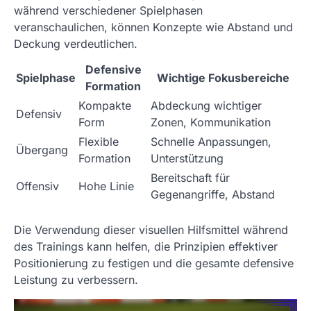
während verschiedener Spielphasen
veranschaulichen, können Konzepte wie Abstand und
Deckung verdeutlichen.
Defensive
Spielphase
Wichtige Fokusbereiche
Formation
Kompakte
Abdeckung wichtiger
Defensiv
Form
Zonen, Kommunikation
Flexible
Schnelle Anpassungen,
Übergang
Formation
Unterstützung
Bereitschaft für
Offensiv
Hohe Linie
Gegenangriffe, Abstand
Die Verwendung dieser visuellen Hilfsmittel während
des Trainings kann helfen, die Prinzipien effektiver
Positionierung zu festigen und die gesamte defensive
Leistung zu verbessern.