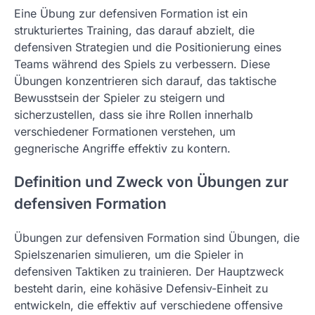
Eine Übung zur defensiven Formation ist ein
strukturiertes Training, das darauf abzielt, die
defensiven Strategien und die Positionierung eines
Teams während des Spiels zu verbessern. Diese
Übungen konzentrieren sich darauf, das taktische
Bewusstsein der Spieler zu steigern und
sicherzustellen, dass sie ihre Rollen innerhalb
verschiedener Formationen verstehen, um
gegnerische Angriffe effektiv zu kontern.
Definition und Zweck von Übungen zur
defensiven Formation
Übungen zur defensiven Formation sind Übungen, die
Spielszenarien simulieren, um die Spieler in
defensiven Taktiken zu trainieren. Der Hauptzweck
besteht darin, eine kohäsive Defensiv-Einheit zu
entwickeln, die effektiv auf verschiedene offensive