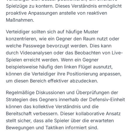
Spielzüge zu kontern. Dieses Verständnis ermöglicht
proaktive Anpassungen anstelle von reaktiven
Maßnahmen.
Verteidiger sollten sich auf häufige Muster
konzentrieren, wie ein Gegner den Raum nutzt oder
welche Passwege bevorzugt werden. Dies kann
durch Videoanalysen oder das Beobachten von Live-
Spielen erreicht werden. Wenn ein Gegner
beispielsweise häufig den linken Flügel ausnutzt,
können die Verteidiger ihre Positionierung anpassen,
um diesen Bereich effektiver abzudecken.
Regelmäßige Diskussionen und Überprüfungen der
Strategien des Gegners innerhalb der Defensiv-Einheit
können das kollektive Verständnis und die
Bereitschaft verbessern. Dieser kollaborative Ansatz
stellt sicher, dass alle Spieler über die erwarteten
Bewegungen und Taktiken informiert sind.