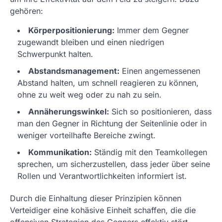
gehören:
Körperpositionierung:
Immer dem Gegner
zugewandt bleiben und einen niedrigen
Schwerpunkt halten.
Abstandsmanagement:
Einen angemessenen
Abstand halten, um schnell reagieren zu können,
ohne zu weit weg oder zu nah zu sein.
Annäherungswinkel:
Sich so positionieren, dass
man den Gegner in Richtung der Seitenlinie oder in
weniger vorteilhafte Bereiche zwingt.
Kommunikation:
Ständig mit den Teamkollegen
sprechen, um sicherzustellen, dass jeder über seine
Rollen und Verantwortlichkeiten informiert ist.
Durch die Einhaltung dieser Prinzipien können
Verteidiger eine kohäsive Einheit schaffen, die die