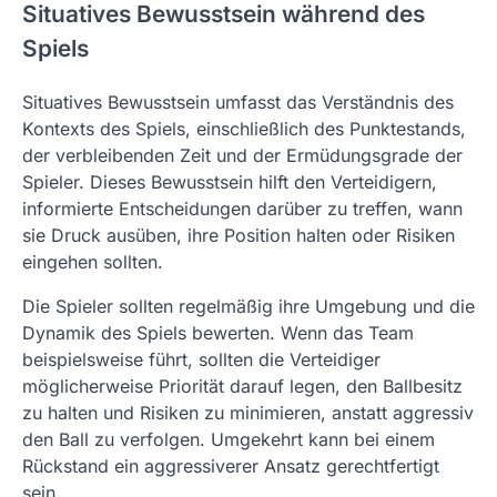
Situatives Bewusstsein während des
Spiels
Situatives Bewusstsein umfasst das Verständnis des
Kontexts des Spiels, einschließlich des Punktestands,
der verbleibenden Zeit und der Ermüdungsgrade der
Spieler. Dieses Bewusstsein hilft den Verteidigern,
informierte Entscheidungen darüber zu treffen, wann
sie Druck ausüben, ihre Position halten oder Risiken
eingehen sollten.
Die Spieler sollten regelmäßig ihre Umgebung und die
Dynamik des Spiels bewerten. Wenn das Team
beispielsweise führt, sollten die Verteidiger
möglicherweise Priorität darauf legen, den Ballbesitz
zu halten und Risiken zu minimieren, anstatt aggressiv
den Ball zu verfolgen. Umgekehrt kann bei einem
Rückstand ein aggressiverer Ansatz gerechtfertigt
sein.