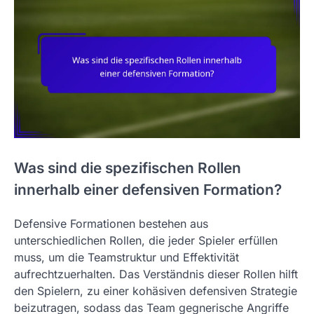
Was sind die spezifischen Rollen
innerhalb einer defensiven Formation?
Defensive Formationen bestehen aus
unterschiedlichen Rollen, die jeder Spieler erfüllen
muss, um die Teamstruktur und Effektivität
aufrechtzuerhalten. Das Verständnis dieser Rollen hilft
den Spielern, zu einer kohäsiven defensiven Strategie
beizutragen, sodass das Team gegnerische Angriffe