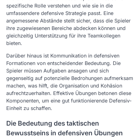
spezifische Rolle verstehen und wie sie in die
umfassendere defensive Strategie passt. Eine
angemessene Abstände stellt sicher, dass die Spieler
ihre zugewiesenen Bereiche abdecken können und
gleichzeitig Unterstützung für ihre Teamkollegen
bieten.
Darüber hinaus ist Kommunikation in defensiven
Formationen von entscheidender Bedeutung. Die
Spieler müssen Aufgaben ansagen und sich
gegenseitig auf potenzielle Bedrohungen aufmerksam
machen, was hilft, die Organisation und Kohäsion
aufrechtzuerhalten. Effektive Übungen betonen diese
Komponenten, um eine gut funktionierende Defensiv-
Einheit zu schaffen.
Die Bedeutung des taktischen
Bewusstseins in defensiven Übungen