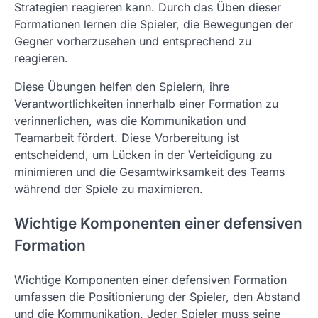
Strategien reagieren kann. Durch das Üben dieser
Formationen lernen die Spieler, die Bewegungen der
Gegner vorherzusehen und entsprechend zu
reagieren.
Diese Übungen helfen den Spielern, ihre
Verantwortlichkeiten innerhalb einer Formation zu
verinnerlichen, was die Kommunikation und
Teamarbeit fördert. Diese Vorbereitung ist
entscheidend, um Lücken in der Verteidigung zu
minimieren und die Gesamtwirksamkeit des Teams
während der Spiele zu maximieren.
Wichtige Komponenten einer defensiven
Formation
Wichtige Komponenten einer defensiven Formation
umfassen die Positionierung der Spieler, den Abstand
und die Kommunikation. Jeder Spieler muss seine