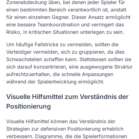
Zonenabdeckung üben, bei denen jeder Spieler für
einen bestimmten Bereich verantwortlich ist, anstatt
für einen einzelnen Gegner. Dieser Ansatz ermöglicht
eine bessere Teamkoordination und verringert das
Risiko, in kritischen Situationen unterlegen zu sein.
Um häufige Fallstricke zu vermeiden, sollten die
Verteidiger vermeiden, sich zu gruppieren, da dies
Schwachstellen schaffen kann. Stattdessen sollten sie
sich darauf konzentrieren, eine ausgewogene Struktur
aufrechtzuerhalten, die schnelle Anpassungen
während der Spielentwicklung ermöglicht.
Visuelle Hilfsmittel zum Verständnis der
Positionierung
Visuelle Hilfsmittel können das Verständnis der
Strategien zur defensiven Positionierung erheblich
verbessern. Diagramme, die die Spielerformationen