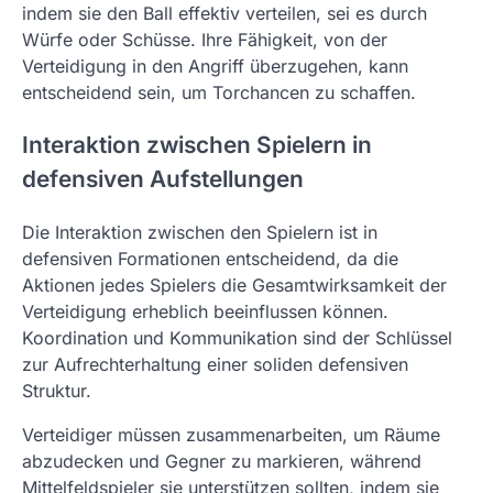
indem sie den Ball effektiv verteilen, sei es durch
Würfe oder Schüsse. Ihre Fähigkeit, von der
Verteidigung in den Angriff überzugehen, kann
entscheidend sein, um Torchancen zu schaffen.
Interaktion zwischen Spielern in
defensiven Aufstellungen
Die Interaktion zwischen den Spielern ist in
defensiven Formationen entscheidend, da die
Aktionen jedes Spielers die Gesamtwirksamkeit der
Verteidigung erheblich beeinflussen können.
Koordination und Kommunikation sind der Schlüssel
zur Aufrechterhaltung einer soliden defensiven
Struktur.
Verteidiger müssen zusammenarbeiten, um Räume
abzudecken und Gegner zu markieren, während
Mittelfeldspieler sie unterstützen sollten, indem sie