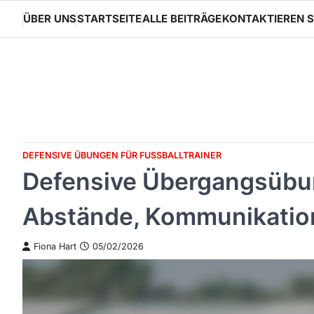
Skip
ÜBER UNS
STARTSEITE
ALLE BEITRÄGE
KONTAKTIEREN S
to
content
DEFENSIVE ÜBUNGEN FÜR FUSSBALLTRAINER
Defensive Übergangsübun
Abstände, Kommunikatio
Fiona Hart
05/02/2026