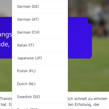
German (DE)
German (AT)
German (CH)
Italian (IT)
Japanese (JP)
Polish (PL)
Dutch (NL)
Swedish (SE)
 Training der Fähigkeit eines Teams, sich schnell zu erholen
 hat. Durch die Betonung einer schnellen Erholung, der