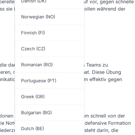
Danish (DK)
bereitet diese Übung die Spieler darauf vor, gegen schnelle
dass sie ihre defensive Formation und Rollen während der
Norwegian (NO)
Finnish (FI)
Czech (CZ)
Romanian (RO)
, die darauf abzielt, die Fähigkeit eines Teams zu
sieren, nachdem es den Ball verloren hat. Diese Übung
nikation der Spieler zu verbessern, um effektiv gegen
Portuguese (PT)
Greek (GR)
Bulgarian (BG)
uationen zu simulieren, in denen ein Team schnell von der
ie Notwendigkeit für die Spieler, ihre defensive Formation
Dutch (BE)
iederzuerlangen. Der Hauptzweck besteht darin, die