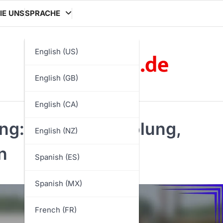
IE UNS
SPRACHE
week-fm.de
English (US)
English (GB)
English (CA)
g: Schnelle Erholung,
English (NZ)
n
Spanish (ES)
Spanish (MX)
French (FR)