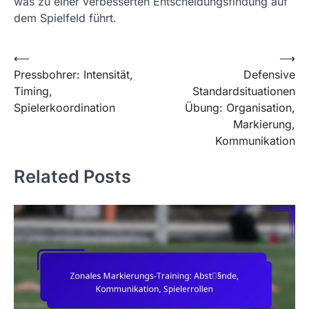
was zu einer verbesserten Entscheidungsfindung auf
dem Spielfeld führt.
Post
⟵
⟶
Pressbohrer: Intensität,
Defensive
navigation
Timing,
Standardsituationen
Spielerkoordination
Übung: Organisation,
Markierung,
Kommunikation
Related Posts