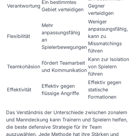
Ein bestimmtes
Verantwortung
Gegner
Gebiet verteidigen
verteidigen
Weniger
Mehr
anpassungsfähig,
anpassungsfähig
Flexibilität
kann zu
an
Missmatchings
Spielerbewegungen
führen
Kann zur Isolation
Fördert Teamarbeit
Teamkohäsion
von Spielern
und Kommunikation
führen
Effektiv gegen
Effektiv gegen
Effektivität
statische
flüssige Angriffe
Formationen
Das Verständnis der Unterschiede zwischen zonalem
und Manndeckung kann Trainern und Spielern helfen,
die beste defensive Strategie für ihr Team
auszuwählen. Jede Methode hat ihre Stärken und